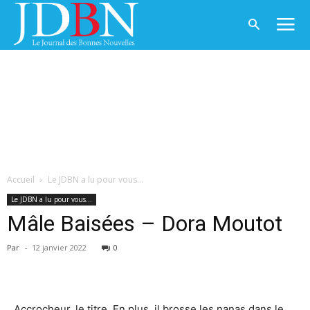
Accueil
Le JDBN a lu pour vous...
Le JDBN a lu pour vous...
Mâle Baisées – Dora Moutot
Par
-
12 janvier 2022
0
Accrocheur, le titre. En plus, il brosse les nanas dans le