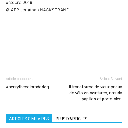
octobre 2019.
© AFP Jonathan NACKSTRAND
Facebook
X
Pinterest
WhatsApp
Linkedi
Article précédent
Article Suivant
#henrythecoloradodog
Il transforme de vieux pneus
de vélo en ceintures, nœuds
papillon et porte-clés.
ARTICLES SIMILAIRES
PLUS D'ARTICLES