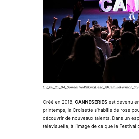
CS_08_25_04_SoiréeTheWalkingDead_©CamilleFermon_D
Créé en 2018,
CANNESERIES
est devenu en
printemps, la Croisette s’habille de rose po
découvrir de nouveaux talents. Dans un espr
télévisuelle, à l’image de ce que le Festival