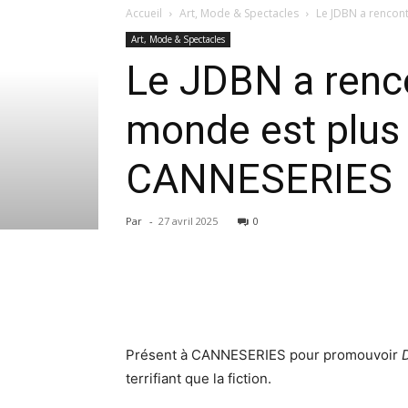
Accueil
Art, Mode & Spectacles
Le JDBN a rencont
Art, Mode & Spectacles
Le JDBN a renco
monde est plus 
CANNESERIES
Par
-
27 avril 2025
0
Présent à CANNESERIES pour promouvoir
terrifiant que la fiction.