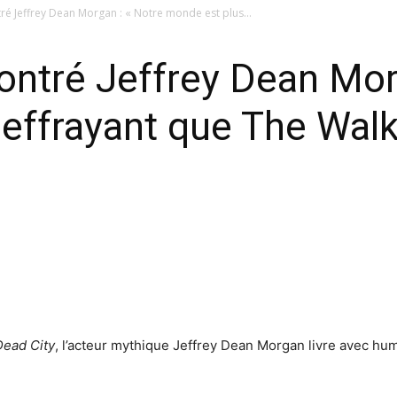
ré Jeffrey Dean Morgan : « Notre monde est plus...
ntré Jeffrey Dean Mor
effrayant que The Wal
Dead City
, l’acteur mythique Jeffrey Dean Morgan livre avec hu