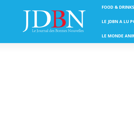
FOOD & DRINK
LE JDBN A LU 
LE MONDE ANI