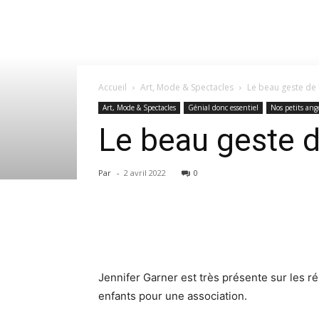
Accueil
Art, Mode & Spectacles
Le beau geste de l
Art, Mode & Spectacles
Génial donc essentiel
Nos petits ang
Le beau geste d
Par
-
2 avril 2022
0
Jennifer Garner est très présente sur les r
enfants pour une association.