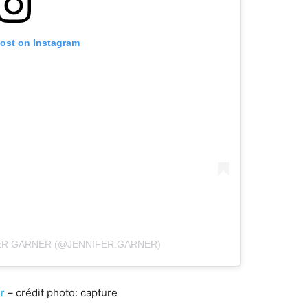
post on Instagram
ER GARNER (@JENNIFER.GARNER)
r
– crédit photo: capture