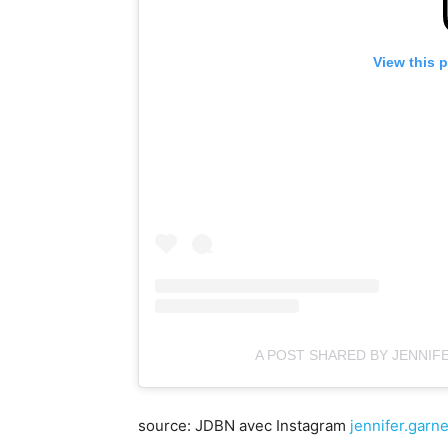
View this 
A POST SHARED BY JENNIF
source: JDBN avec Instagram
jennifer.garne