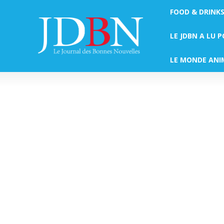
FOOD & DRINK
LE JDBN A LU 
LE MONDE ANI