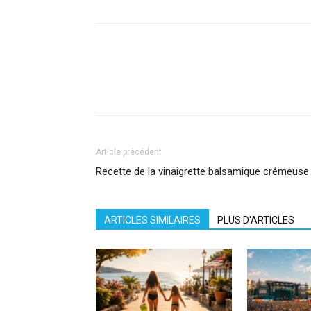
Facebook
X
Pinterest
What
Article précédent
Recette de la vinaigrette balsamique crémeuse 
ARTICLES SIMILAIRES
PLUS D'ARTICLES