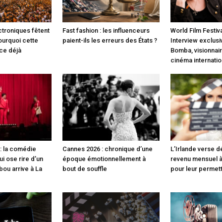
ctroniques fêtent
Fast fashion : les influenceurs
World Film Festiva
pourquoi cette
paient-ils les erreurs des États ?
Interview exclusi
nce déjà
Bomba, visionnair
cinéma internatio
: la comédie
Cannes 2026 : chronique d’une
L’Irlande verse 
i ose rire d’un
époque émotionnellement à
revenu mensuel à
bou arrive à La
bout de souffle
pour leur permet