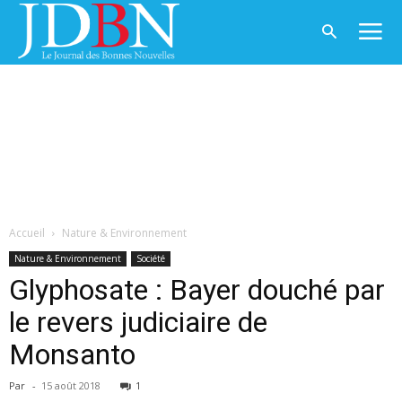
Accueil
Nature & Environnement
Nature & Environnement
Société
Glyphosate : Bayer douché par
le revers judiciaire de
Monsanto
Par
-
15 août 2018
1