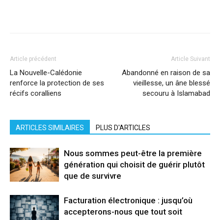
Facebook
X
Pinterest
WhatsApp
Linkedi
Article précédent
Article Suivant
La Nouvelle-Calédonie
Abandonné en raison de sa
renforce la protection de ses
vieillesse, un âne blessé
récifs coralliens
secouru à Islamabad
ARTICLES SIMILAIRES
PLUS D'ARTICLES
Nous sommes peut-être la première
génération qui choisit de guérir plutôt
que de survivre
Facturation électronique : jusqu’où
accepterons-nous que tout soit