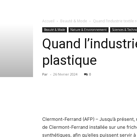
Accueil
Beauté & Mode
Quand l’industrie textile 
Beauté & Mode
Nature & Environnement
Sciences & Techno
Quand l’industri
plastique
Par
-
26 février 2024
0
Clermont-Ferrand (AFP) – Jusqu’à présent, 
de Clermont-Ferrand installée sur une fric
synthétiques, afin qu’elles puissent servir à