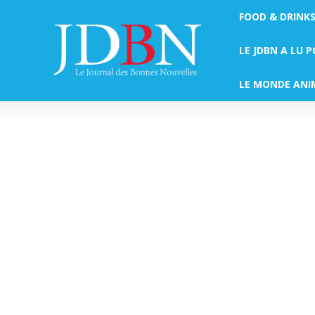
FOOD & DRINK
LE JDBN A LU 
LE MONDE ANI