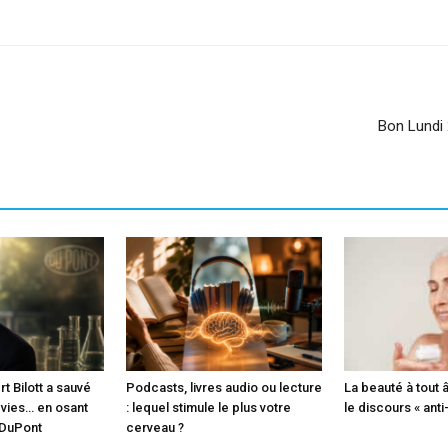
Bon Lundi 
 Bilott a sauvé
Podcasts, livres audio ou lecture
La beauté à tout 
 vies… en osant
: lequel stimule le plus votre
le discours « anti
 DuPont
cerveau ?