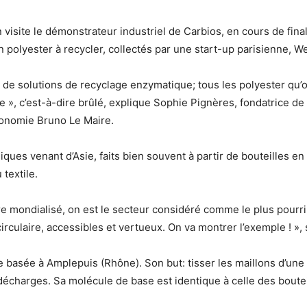
n visite le démonstrateur industriel de Carbios, en cours de fina
polyester à recycler, collectés par une start-up parisienne, W
e de solutions de recyclage enzymatique; tous les polyester qu’on c
gie », c’est-à-dire brûlé, explique Sophie Pignères, fondatrice d
Économie Bruno Le Maire.
niques venant d’Asie, faits bien souvent à partir de bouteilles e
 textile.
tre mondialisé, on est le secteur considéré comme le plus pourri
irculaire, accessibles et vertueux. On va montrer l’exemple ! », 
ne basée à Amplepuis (Rhône). Son but: tisser les maillons d’une
 décharges. Sa molécule de base est identique à celle des boutei