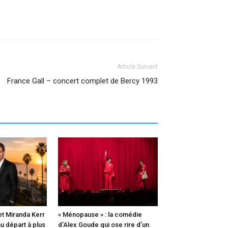
Article Suivant
France Gall – concert complet de Bercy 1993
t Miranda Kerr
« Ménopause » : la comédie
u départ à plus
d’Alex Goude qui ose rire d’un