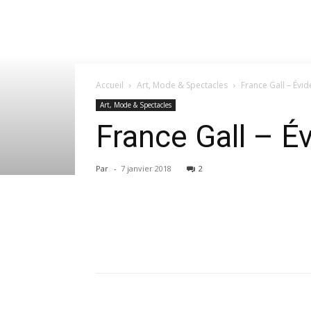
Accueil
Art, Mode & Spectacles
France Gall – Évi
Art, Mode & Spectacles
France Gall – 
Par
-
7 janvier 2018
2