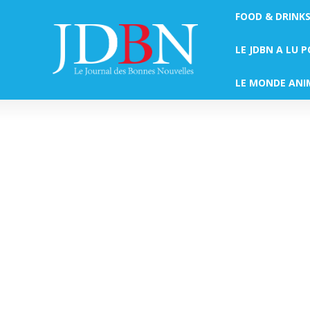
FOOD & DRINK
LE JDBN A LU 
LE MONDE ANI