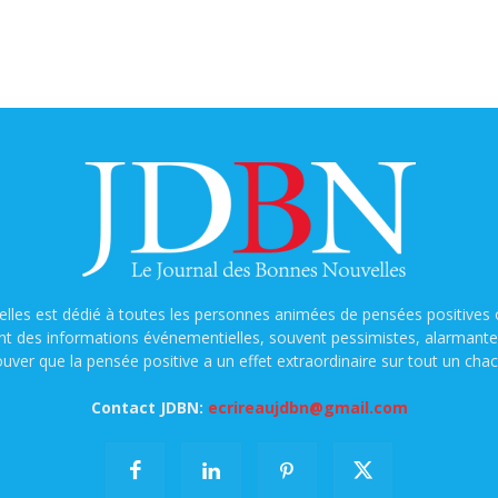
lles est dédié à toutes les personnes animées de pensées positives o
nt des informations événementielles, souvent pessimistes, alarmantes e
ouver que la pensée positive a un effet extraordinaire sur tout un chac
Contact JDBN:
ecrireaujdbn@gmail.com