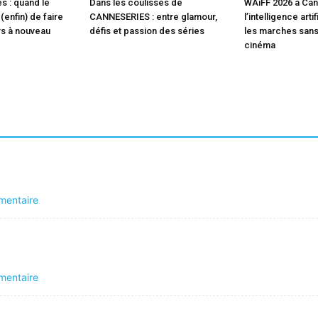
s : quand le
Dans les coulisses de
WAiFF 2026 à Can
enfin) de faire
CANNESERIES : entre glamour,
l’intelligence arti
rs à nouveau
défis et passion des séries
les marches sans
cinéma
mentaire
mentaire