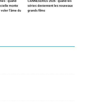
nes : quand
CANNESERIES 2026 : quand les
ficielle monte
séries deviennent les nouveaux
 voler l’âme du
grands films