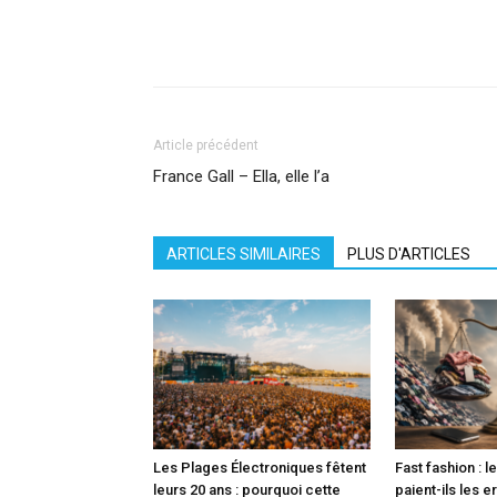
Facebook
X
Pinterest
What
Article précédent
France Gall – Ella, elle l’a
ARTICLES SIMILAIRES
PLUS D'ARTICLES
Les Plages Électroniques fêtent
Fast fashion : l
leurs 20 ans : pourquoi cette
paient-ils les e