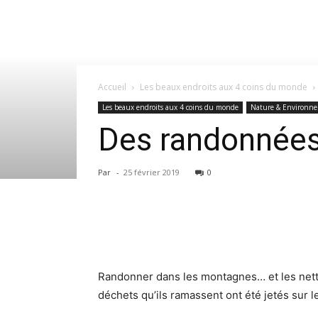
Accueil
Les beaux endroits aux 4 coins du monde
Les beaux endroits aux 4 coins du monde
Nature & Environn
Des randonnées 
Par
-
25 février 2019
0
Randonner dans les montagnes… et les netto
déchets qu’ils ramassent ont été jetés sur 