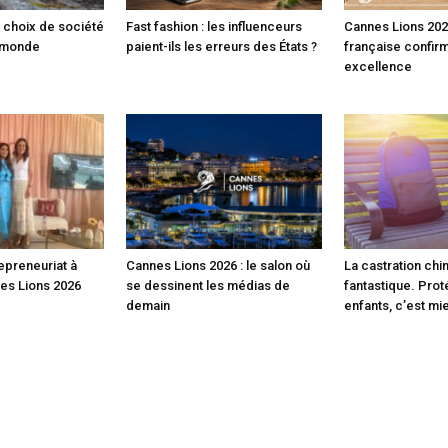
 choix de société
Fast fashion : les influenceurs
Cannes Lions 2026 
e monde
paient-ils les erreurs des États ?
française confir
excellence
epreneuriat à
Cannes Lions 2026 : le salon où
La castration chi
nes Lions 2026
se dessinent les médias de
fantastique. Prot
demain
enfants, c’est mi