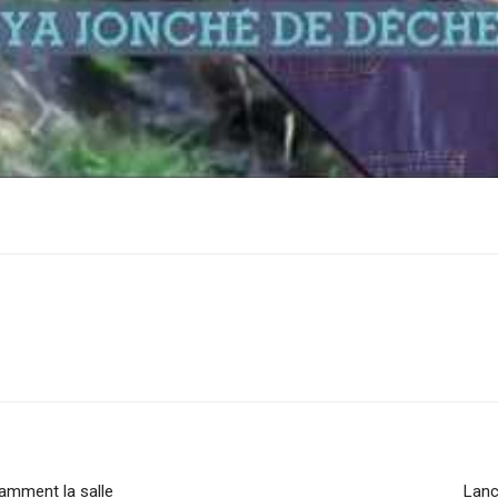
sApp
Linkedin
amment la salle
Lanc