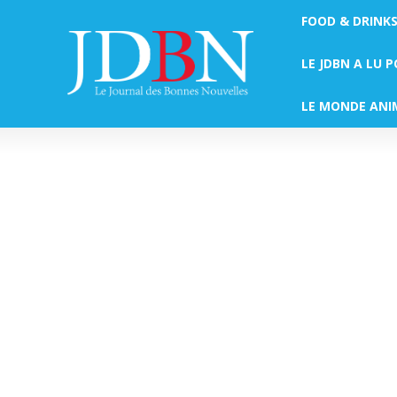
FOOD & DRINK
LE JDBN A LU 
LE MONDE ANI