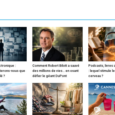
ctronique :
Comment Robert Bilott a sauvé
Podcasts, livres 
terons-nous que
des millions de vies… en osant
: lequel stimule l
lé ?
défier le géant DuPont
cerveau ?