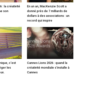
: la créativité
En un an, MacKenzie Scott a
me son
donné près de 7 milliards de
dollars à des associations : un
record qui inspire
mique, c’est
Cannes Lions 2026 : quand la
éger les
créativité mondiale s’installe à
eux.
Cannes