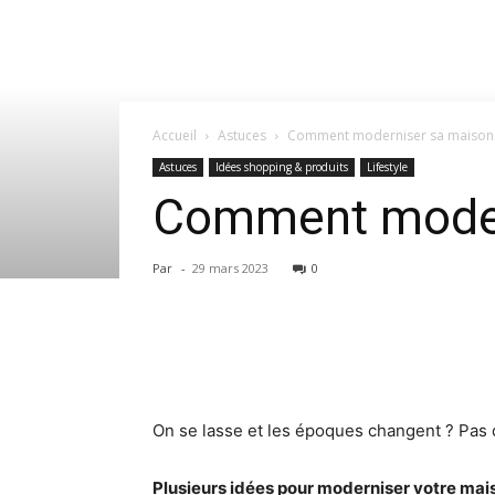
Accueil
Astuces
Comment moderniser sa maison
Astuces
Idées shopping & produits
Lifestyle
Comment moder
Par
-
29 mars 2023
0
On se lasse et les époques changent ? Pas 
Plusieurs idées pour moderniser votre mai