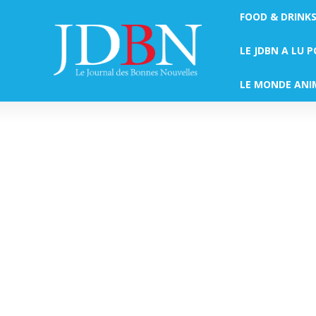
FOOD & DRINK
LE JDBN A LU 
LE MONDE ANI