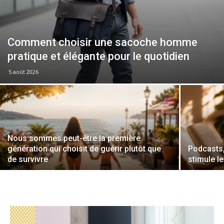
Comment choisir une sacoche homme
pratique et élégante pour le quotidien
5 août 2026
Nous sommes peut-être la première
génération qui choisit de guérir plutôt que
Podcasts, 
de survivre
stimule l