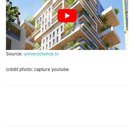
Source:
universcience.tv
crédit photo: capture youtube
Facebook
X
Pinterest
WhatsApp
Linkedi