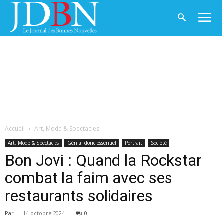
Accueil
Art, Mode & Spectacles
Art, Mode & Spectacles
Génial donc essentiel
Portrait
Société
Bon Jovi : Quand la Rockstar
combat la faim avec ses
restaurants solidaires
Par
-
14 octobre 2024
0