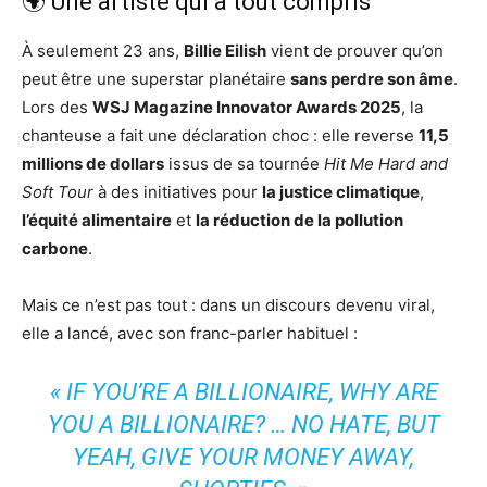
🌍 Une artiste qui a tout compris
À seulement 23 ans,
Billie Eilish
vient de prouver qu’on
peut être une superstar planétaire
sans perdre son âme
.
Lors des
WSJ Magazine Innovator Awards 2025
, la
chanteuse a fait une déclaration choc : elle reverse
11,5
millions de dollars
issus de sa tournée
Hit Me Hard and
Soft Tour
à des initiatives pour
la justice climatique
,
l’équité alimentaire
et
la réduction de la pollution
carbone
.
Mais ce n’est pas tout : dans un discours devenu viral,
elle a lancé, avec son franc-parler habituel :
« IF YOU’RE A BILLIONAIRE, WHY ARE
YOU A BILLIONAIRE? … NO HATE, BUT
YEAH, GIVE YOUR MONEY AWAY,