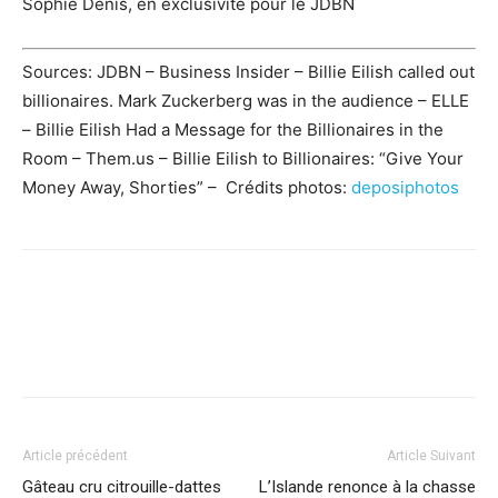
Sophie Denis, en exclusivité pour le JDBN
Sources: JDBN – Business Insider – Billie Eilish called out
billionaires. Mark Zuckerberg was in the audience – ELLE
– Billie Eilish Had a Message for the Billionaires in the
Room – Them.us – Billie Eilish to Billionaires: “Give Your
Money Away, Shorties” – Crédits photos:
deposiphotos
Facebook
X
Pinterest
WhatsApp
Linkedi
Article précédent
Article Suivant
Gâteau cru citrouille-dattes
L’Islande renonce à la chasse