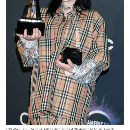
LOS ANGELES – NOV 24: Billie Eilish at the 47th American Music Awards –