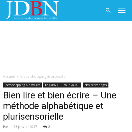
Accueil
Idées shopping & produits
Idées shopping & produits
Le JDBN a lu pour vous...
Nos petits anges
Bien lire et bien écrire – Une
méthode alphabétique et
plurisensorielle
Par
-
26 janvier 2017
2