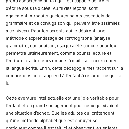
prend conscience
du fait qu’il est capable de lire et
d’écrire sous la dictée. Au ﬁl des leçons, sont
également
introduits quelques points essentiels de
grammaire et de conjugaison qui peuvent être
assimilés
à ce niveau. Pour les parents qui le désirent, une
méthode d’apprentissage de
l’orthographe (analyse,
grammaire, conjugaison, usage) a été conçue pour leur
permettre
ultérieurement, comme pour la lecture et
l’écriture, d’aider leurs enfants à maîtriser correc
tement
la langue écrite. Enﬁn, cette pédagogie met l’accent sur la
compréhension et
apprend à l’enfant à résumer ce qu’il a
lu.
Cette aventure intellectuelle est une joie véri
table pour
l’enfant et un grand soulagement pour ceux qui vivaient
une situation d’échec.
Que les adultes qui prétendent
qu’une méthode alphabétique est ennuyeuse
pratiquent
comme il est fait ici et observent les enfants