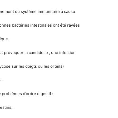
nnement du système immunitaire à cause
onnes bactéries intestinales ont été rayées
tique.
ut provoquer la candidose , une infection
ycose sur les doigts ou les orteils)
l.
e problèmes d’ordre digestif :
testins…