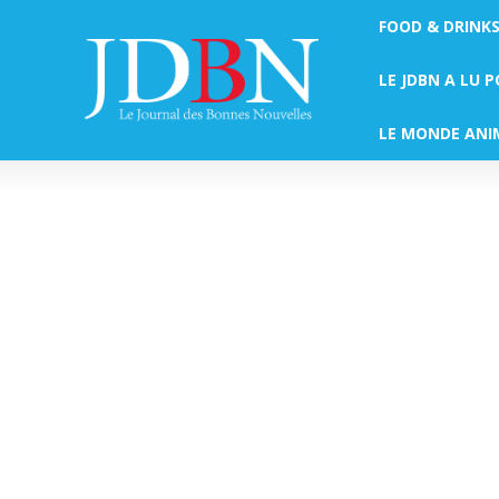
FOOD & DRINK
LE JDBN A LU 
LE MONDE ANI