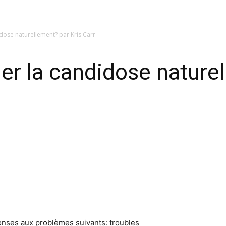
ose naturellement? par Kris Carr
r la candidose naturel
onses aux problèmes suivants: troubles