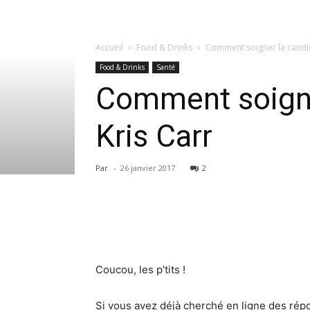
Accueil
Food & Drinks
Comment soigner la candid
Food & Drinks
Santé
Comment soigne
Kris Carr
Par
-
26 janvier 2017
2
Coucou, les p’tits !
Si vous avez déjà cherché en ligne des rép