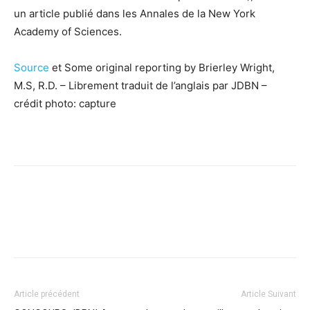
un article publié dans les Annales de la New York
Academy of Sciences.
Source
et Some original reporting by Brierley Wright,
M.S, R.D. – Librement traduit de l’anglais par JDBN –
crédit photo: capture
Facebook
X
Pinterest
WhatsApp
Linkedi
Article précédent
Article Suivant