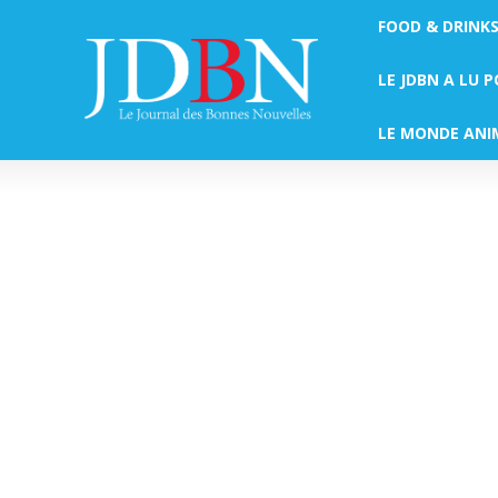
FOOD & DRINK
LE JDBN A LU 
LE MONDE ANI