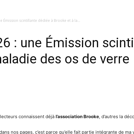
 Émission scintillante dédiée à Brooke et à la...
 : une Émission scinti
maladie des os de verre
s lecteurs connaissent déjà
l’association Brooke
, d’autres la déc
ans nos pages, c’est parce qu’elle fait partie intégrante de ma v