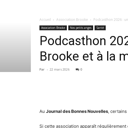
Accueil
Association Brooke
Podcasthon 2026 : une
Association Brooke
Nos petits anges
Santé
Podcasthon 2026
Brooke et à la 
Par
-
22 mars 2026
0
Au
Journal des Bonnes Nouvelles
, certain
Si cette association apparaît régulièrement d