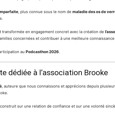
mparfaite
, plus connue sous le nom de
maladie des os de verr
e.
s’est transformée en engagement concret avec la création de
l’ass
 familles concernées et contribuer à une meilleure connaissanc
articipation au
Podcasthon 2026
.
te dédiée à l’association Brooke
é
, auteure que nous connaissons et apprécions depuis plusieu
ooke.
onstruit sur une relation de confiance et sur une volonté sincè