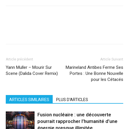
Facebook
X
Pinterest
WhatsApp
Linkedi
Article précédent
Article Suivant
Yann Muller – Mourir Sur
Marineland Antibes Ferme Ses
Scene (Dalida Cover Remix)
Portes : Une Bonne Nouvelle
pour les Cétacés
ARTICLES SIMILAIRES
PLUS D'ARTICLES
Fusion nucléaire : une découverte
pourrait rapprocher l’humanité d’une
énergie presque illimitée