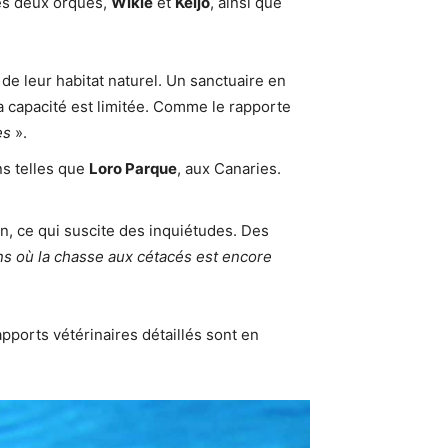
es deux orques,
Wikie
et
Keijo
, ainsi que
e leur habitat naturel. Un sanctuaire en
a capacité est limitée. Comme le rapporte
es
».
ns telles que
Loro Parque
, aux Canaries.
n, ce qui suscite des inquiétudes. Des
s où la chasse aux cétacés est encore
pports vétérinaires détaillés sont en