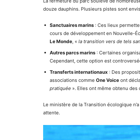
La fermeture du parc soulève de nombreuse
douze dauphins. Plusieurs pistes sont envi
Sanctuaires marins
: Ces lieux permette
cours de développement en Nouvelle-Écos
Le Monde
, «
la transition vers de tels 
Autres parcs marins
: Certaines organisa
Cependant, cette option est controversée,
Transferts internationaux
: Des proposit
associations comme
One Voice
ont décla
pratiquée
». Elles ont même obtenu des o
Le ministère de la Transition écologique n’a
attente.