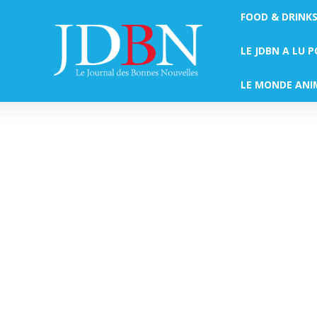
FOOD & DRINK
LE JDBN A LU 
LE MONDE ANI