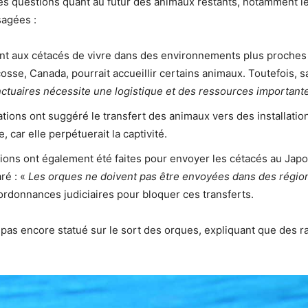
s questions quant au futur des animaux restants, notamment l
sagées :
nt aux cétacés de vivre dans des environnements plus proches d
se, Canada, pourrait accueillir certains animaux. Toutefois, s
sanctuaires nécessite une logistique et des ressources important
tions ont suggéré le transfert des animaux vers des installatio
 car elle perpétuerait la captivité.
ions ont également été faites pour envoyer les cétacés au Japo
ré : «
Les orques ne doivent pas être envoyées dans des région
rdonnances judiciaires pour bloquer ces transferts.
 pas encore statué sur le sort des orques, expliquant que des ra