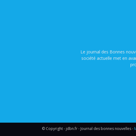
Le journal des Bonnes nouve
société actuelle met en ava
pr
© Copyright - jdbn.fr - Journal des bonnes nouvelles -
M