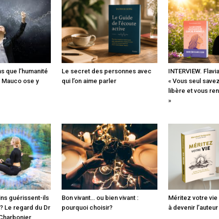
s que l’humanité
Le secret des personnes avec
INTERVIEW. Flavia
 Mauco ose y
qui l’on aime parler
« Vous seul savez
libère et vous re
»
ns guérissent-ils
Bon vivant… ou bien vivant :
Méritez votre vie 
 ? Le regard du Dr
pourquoi choisir?
à devenir l’auteu
Charbonier