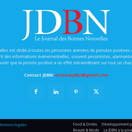
lles est dédié à toutes les personnes animées de pensées positives o
nt des informations événementielles, souvent pessimistes, alarmantes e
ouver que la pensée positive a un effet extraordinaire sur tout un chac
Contact JDBN:
ecrireaujdbn@gmail.com
Food & Drinks
Développement per
entions-legales
Beauté & Mode
Le JDBN a lu pou