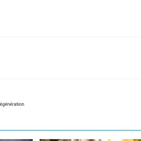
sApp
Linkedin
régénération