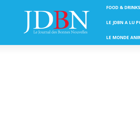
FOOD & DRINK
LE JDBN A LU 
LE MONDE ANI