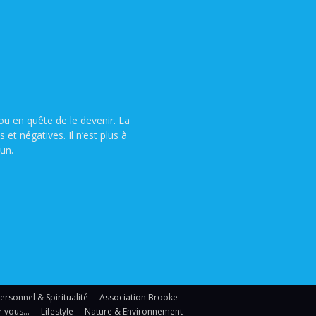
u en quête de le devenir. La
t négatives. Il n’est plus à
un.
sonnel & Spiritualité
Association Brooke
r vous…
Lifestyle
Nature & Environnement