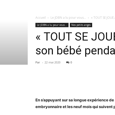
Accueil
Le JDBN a lu pour vous...
« TOUT SE JOUE 
Le JDBN a lu pour vous...
Nos petits anges
« TOUT SE JOU
son bébé penda
Par
-
22 mai 2020
0
En s’appuyant sur sa longue expérience de 
embryonnaire et les neuf mois qui suivent 