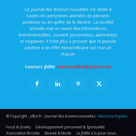
Le journal des Bonnes nouvelles est dédié à
toutes les personnes animées de pensées
positives ou en quête de le devenir. La société
actuelle met en avant des informations
événementielles, souvent pessimistes, alarmantes
et négatives. Il n’est plus à prouver que la pensée
positive a un effet extraordinaire sur tout un
chacun.
Contact JDBN:
ecrireaujdbn@gmail.com
© Copyright - jdbn.fr - Journal des bonnes nouvelles -
Mentions-legales
Food & Drinks
Développement personnel & Spiritualité
Association Brooke
Beauté & Mode
Le JDBN a lu pour vous…