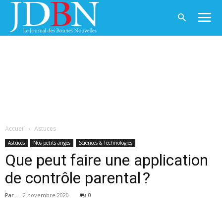
Accueil
Astuces
Astuces
Nos petits anges
Sciences & Technologies
Que peut faire une application
de contrôle parental ?
Par
-
2 novembre 2020
0