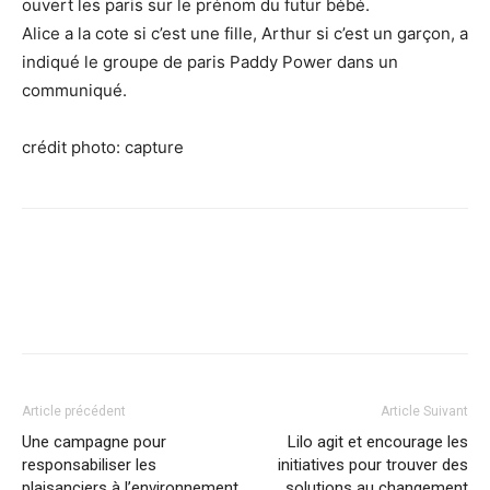
ouvert les paris sur le prénom du futur bébé.
Alice a la cote si c’est une fille, Arthur si c’est un garçon, a
indiqué le groupe de paris Paddy Power dans un
communiqué.
crédit photo: capture
Facebook
X
Pinterest
WhatsApp
Linkedi
Article précédent
Article Suivant
Une campagne pour
Lilo agit et encourage les
responsabiliser les
initiatives pour trouver des
plaisanciers à l’environnement
solutions au changement