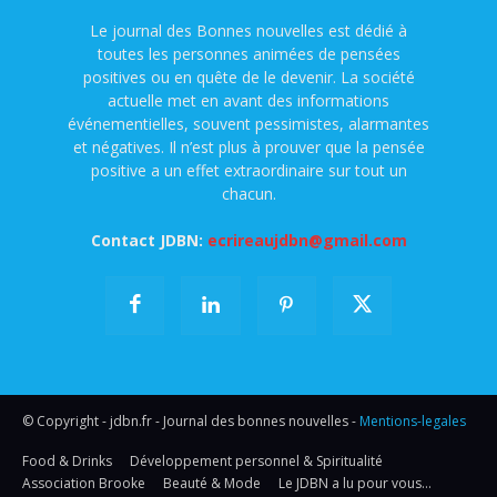
Le journal des Bonnes nouvelles est dédié à
toutes les personnes animées de pensées
positives ou en quête de le devenir. La société
actuelle met en avant des informations
événementielles, souvent pessimistes, alarmantes
et négatives. Il n’est plus à prouver que la pensée
positive a un effet extraordinaire sur tout un
chacun.
Contact JDBN:
ecrireaujdbn@gmail.com
© Copyright - jdbn.fr - Journal des bonnes nouvelles -
Mentions-legales
Food & Drinks
Développement personnel & Spiritualité
Association Brooke
Beauté & Mode
Le JDBN a lu pour vous…