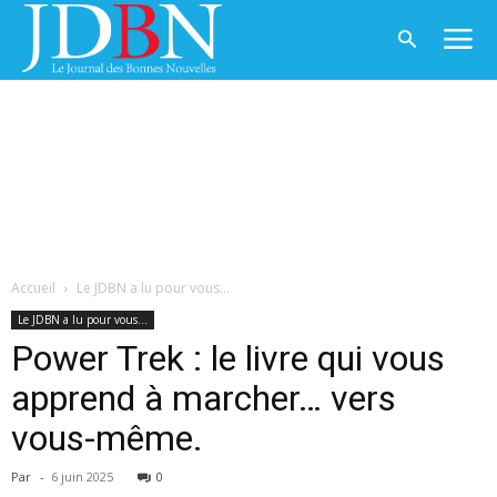
Accueil
Le JDBN a lu pour vous...
Le JDBN a lu pour vous...
Power Trek : le livre qui vous
apprend à marcher… vers
vous-même.
Par
-
6 juin 2025
0