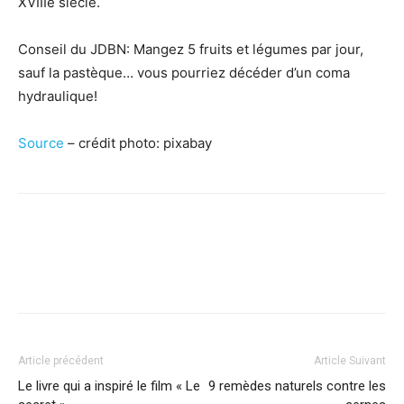
XVIIIe siècle.
Conseil du JDBN: Mangez 5 fruits et légumes par jour,
sauf la pastèque… vous pourriez décéder d’un coma
hydraulique!
Source
– crédit photo: pixabay
Facebook
X
Pinterest
WhatsApp
Linkedi
Article précédent
Article Suivant
Le livre qui a inspiré le film « Le
9 remèdes naturels contre les