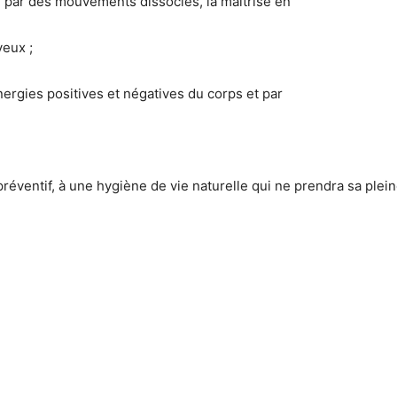
, par des mouvements dissociés, la maîtrise en
eux ;
nergies positives et négatives du corps et par
préventif, à une hygiène de vie naturelle qui ne prendra sa plei