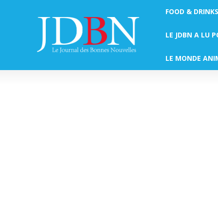
FOOD & DRINK
LE JDBN A LU 
LE MONDE ANI