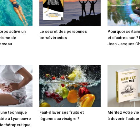
orps active un
Le secret des personnes
Pourquoi certains
nisme de
persévérantes
et d’autres non ?
erveau
Jean-Jacques Ch
 une technique
Faut-il laver ses fruits et
Méritez votre vie 
stée à Lyon ouvre
légumes au vinaigre ?
à devenir l’auteu
ie thérapeutique