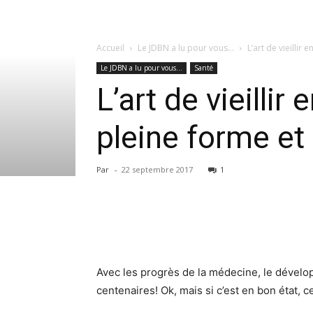
Accueil
Le JDBN a lu pour vous...
L’art de vieillir
Le JDBN a lu pour vous...
Santé
L’art de vieilli
pleine forme et 
Par
-
22 septembre 2017
1
Avec les progrès de la médecine, le dévelo
centenaires! Ok, mais si c’est en bon état, c