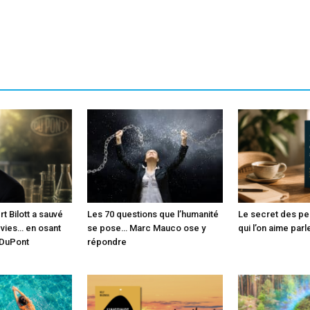
 Bilott a sauvé
Les 70 questions que l’humanité
Le secret des p
 vies… en osant
se pose… Marc Mauco ose y
qui l’on aime parl
 DuPont
répondre