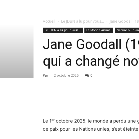
Accueil
Le JDBN a lu pour vous...
Jane Goodall (1
Le JDBN a lu pour vous...
Le Monde Animal
Nature & Envi
Jane Goodall (
qui a changé not
Par
-
2 octobre 2025
0
Le 1ᵉʳ octobre 2025, le monde a perdu une
de paix pour les Nations unies, s’est éteinte 