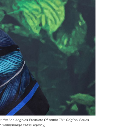
t the Los Angeles Premiere Of Apple TV+ Original Series
er Collin/Image Press Agency)