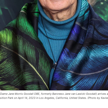
(Dame Jane Morris Goodall DBE, formerly Baroness Jane van Lawick-Goodall) arrives a
osition Park on April 14, 2023 in Los Angeles, California, United States. (Photo by Xavi