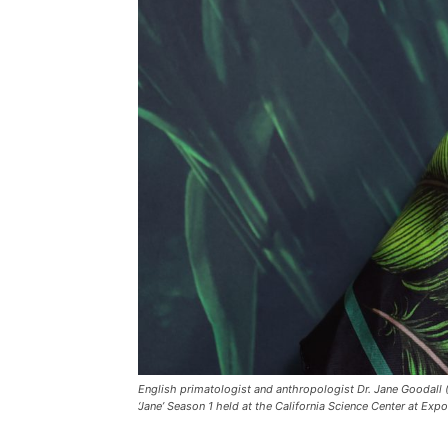
English primatologist and anthropologist Dr. Jane Goodall 
‘Jane’ Season 1 held at the California Science Center at Exp