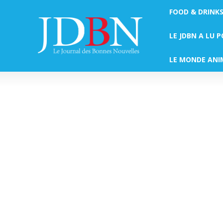
FOOD & DRINK
LE JDBN A LU 
LE MONDE ANI