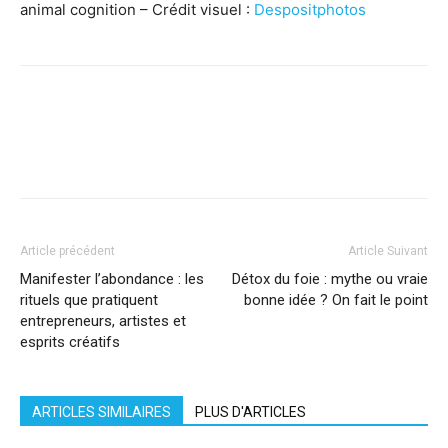
animal cognition – Crédit visuel :
Despositphotos
Facebook
X
Pinterest
WhatsApp
Linkedi
Article précédent
Article Suivant
Manifester l’abondance : les
Détox du foie : mythe ou vraie
rituels que pratiquent
bonne idée ? On fait le point
entrepreneurs, artistes et
esprits créatifs
ARTICLES SIMILAIRES
PLUS D'ARTICLES