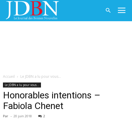
Accueil
Le JDBN a lu pour vous...
Le JDBN a lu pour vous...
Honorables intentions –
Fabiola Chenet
Par
-
20 juin 2018
2