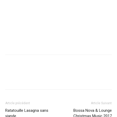
Facebook
X
Pinterest
WhatsApp
Linkedi
Article précédent
Article Suivant
Ratatouille Lasagna sans
Bossa Nova & Lounge
viande.
Christmas Music 2017