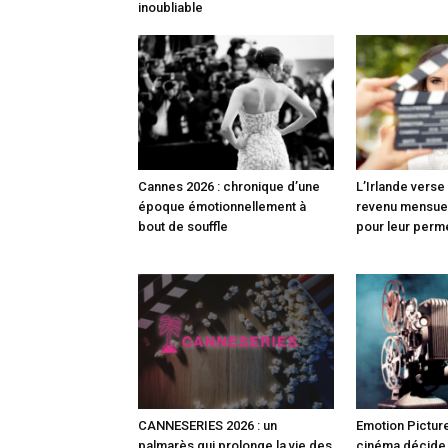
inoubliable
Cannes 2026 : chronique d’une
L’Irlande vers
époque émotionnellement à
revenu mensuel
bout de souffle
pour leur perm
CANNESERIES 2026 : un
Emotion Picture
palmarès qui prolonge la vie des
cinéma décide (