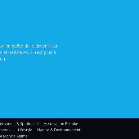
u en quête de le devenir. La
t négatives. Il n’est plus à
un.
sonnel & Spiritualité
Association Brooke
r vous…
Lifestyle
Nature & Environnement
Le Monde Animal