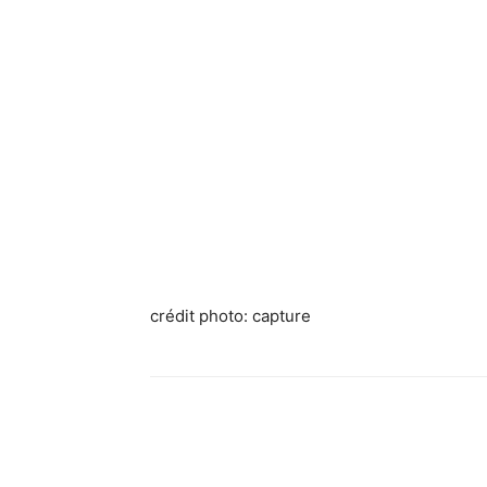
crédit photo: capture
Facebook
X
Pinterest
What