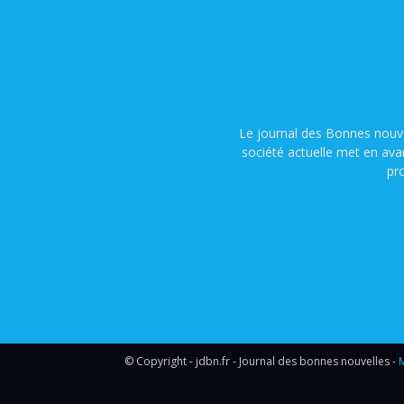
Le journal des Bonnes nouve
société actuelle met en ava
pr
© Copyright - jdbn.fr - Journal des bonnes nouvelles -
M