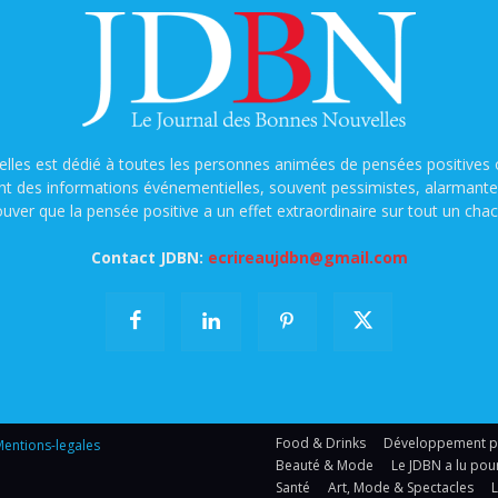
lles est dédié à toutes les personnes animées de pensées positives o
nt des informations événementielles, souvent pessimistes, alarmantes e
ouver que la pensée positive a un effet extraordinaire sur tout un chac
Contact JDBN:
ecrireaujdbn@gmail.com
Food & Drinks
Développement per
entions-legales
Beauté & Mode
Le JDBN a lu pou
Santé
Art, Mode & Spectacles