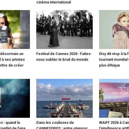
cinéma international
e désormais un
Festival de Cannes 2026 : Faites-
Etsy dit stop à la 
 à ses artistes
nous oublier le bruit du monde
tournant mondial
ettre de créer
plus éthique
s : quand le
Dans les coulisses de
WAiFF 2026 à Can
enfin) de faire
CANNESERIES : entre glamour,
l’intelligence arti