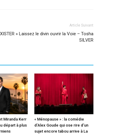
Article Suivant
STER » Laissez le divin ouvrir la Voie – Tosha
SILVER
t Miranda Kerr
« Ménopause » : la comédie
u départ à plus
d’Alex Goude qui ose rire d’un
rniens
sujet encore tabou arrive à La