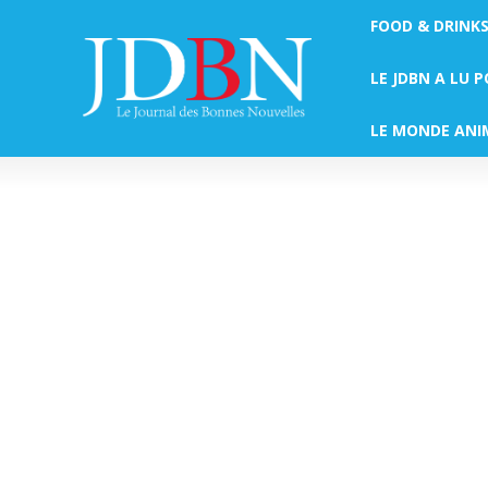
FOOD & DRINK
LE JDBN A LU 
LE MONDE ANI