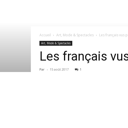
Accueil
Art, Mode & Spectacles
Les français vus p
Art, Mode & Spectacles
Les français vus
Par
-
15 août 2017
1