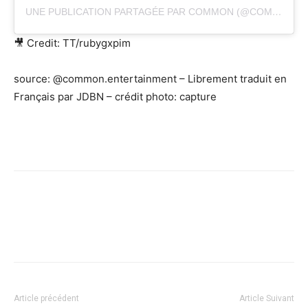
UNE PUBLICATION PARTAGÉE PAR COMMON (@COMMON.ENTERTAINMENT)
🎥 Credit: TT/rubygxpim
source: @common.entertainment – Librement traduit en
Français par JDBN – crédit photo: capture
Facebook
X
Pinterest
WhatsApp
Linkedi
Article précédent
Article Suivant