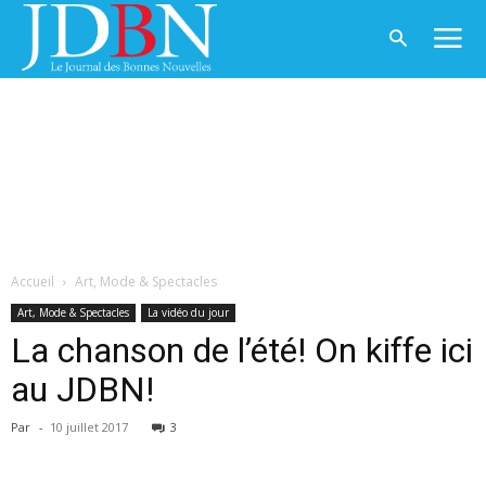
Accueil
Art, Mode & Spectacles
Art, Mode & Spectacles
La vidéo du jour
La chanson de l’été! On kiffe ici
au JDBN!
Par
-
10 juillet 2017
3