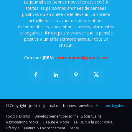
Le journal des Bonnes nouvelles est dédié à
toutes les personnes animées de pensées
positives ou en quête de le devenir. La société
actuelle met en avant des informations
événementielles, souvent pessimistes, alarmantes
et négatives. Il n’est plus à prouver que la pensée
positive a un effet extraordinaire sur tout un
chacun.
Contact JDBN:
ecrireaujdbn@gmail.com
© Copyright - jdbn.fr - Journal des bonnes nouvelles -
Mentions-legales
Food & Drinks
Développement personnel & Spiritualité
Association Brooke
Beauté & Mode
Le JDBN a lu pour vous…
Lifestyle
Nature & Environnement
Santé