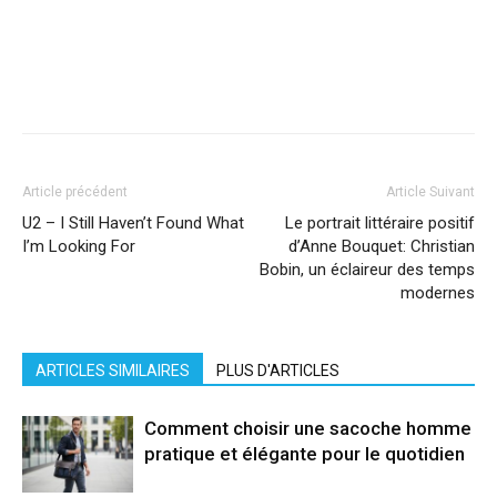
Facebook
X
Pinterest
WhatsApp
Linkedi
Article précédent
Article Suivant
U2 – I Still Haven’t Found What
Le portrait littéraire positif
I’m Looking For
d’Anne Bouquet: Christian
Bobin, un éclaireur des temps
modernes
ARTICLES SIMILAIRES
PLUS D'ARTICLES
Comment choisir une sacoche homme
pratique et élégante pour le quotidien