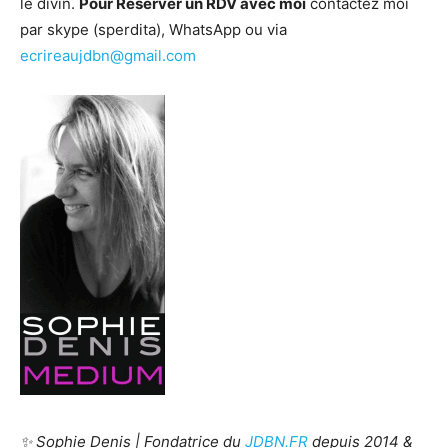
le divin.
Pour Réserver un RDV avec moi
contactez moi
par skype (sperdita), WhatsApp ou via
ecrireaujdbn@gmail.com
✨ Sophie Denis | Fondatrice du
JDBN.FR
depuis 2014 &