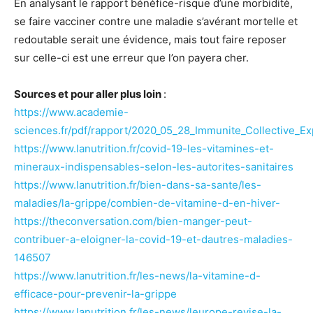
En analysant le rapport bénéfice-risque d’une morbidité,
se faire vacciner contre une maladie s’avérant mortelle et
redoutable serait une évidence, mais tout faire reposer
sur celle-ci est une erreur que l’on payera cher.
Sources et pour aller plus loin
:
https://www.academie-
sciences.fr/pdf/rapport/2020_05_28_Immunite_Collective_Ex
https://www.lanutrition.fr/covid-19-les-vitamines-et-
mineraux-indispensables-selon-les-autorites-sanitaires
https://www.lanutrition.fr/bien-dans-sa-sante/les-
maladies/la-grippe/combien-de-vitamine-d-en-hiver-
https://theconversation.com/bien-manger-peut-
contribuer-a-eloigner-la-covid-19-et-dautres-maladies-
146507
https://www.lanutrition.fr/les-news/la-vitamine-d-
efficace-pour-prevenir-la-grippe
https://www.lanutrition.fr/les-news/leurope-revise-la-