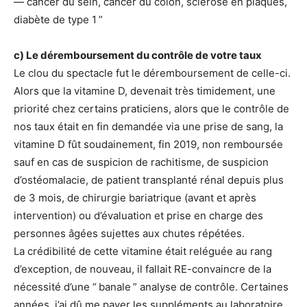
— cancer du sein, cancer du côlon, sclérose en plaques,
diabète de type 1 ”
c) Le déremboursement du contrôle de votre taux
Le clou du spectacle fut le déremboursement de celle-ci.
Alors que la vitamine D, devenait très timidement, une
priorité chez certains praticiens, alors que le contrôle de
nos taux était en fin demandée via une prise de sang, la
vitamine D fût soudainement, fin 2019, non remboursée
sauf en cas de suspicion de rachitisme, de suspicion
d’ostéomalacie, de patient transplanté rénal depuis plus
de 3 mois, de chirurgie bariatrique (avant et après
intervention) ou d’évaluation et prise en charge des
personnes âgées sujettes aux chutes répétées.
La crédibilité de cette vitamine était reléguée au rang
d’exception, de nouveau, il fallait RE-convaincre de la
nécessité d’une “ banale ” analyse de contrôle. Certaines
années, j’ai dû me payer les suppléments au laboratoire,