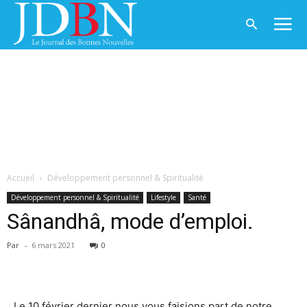
Accueil
Développement personnel & Spiritualité
Développement personnel & Spiritualité
Lifestyle
Santé
Sânandhâ, mode d’emploi.
Par
-
6 mars 2021
0
Le 10 février dernier nous vous faisions part de notre