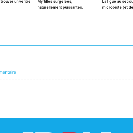
etrouver un ventre
Myrtilles surgelées,
La figue au secou
naturellement puissantes.
microbiote (et de
mentaire