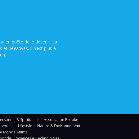
u en quête de le devenir. La
t négatives. Il n’est plus à
un.
sonnel & Spiritualité
Association Brooke
r vous…
Lifestyle
Nature & Environnement
Le Monde Animal
 monde
Sciences & Technologies