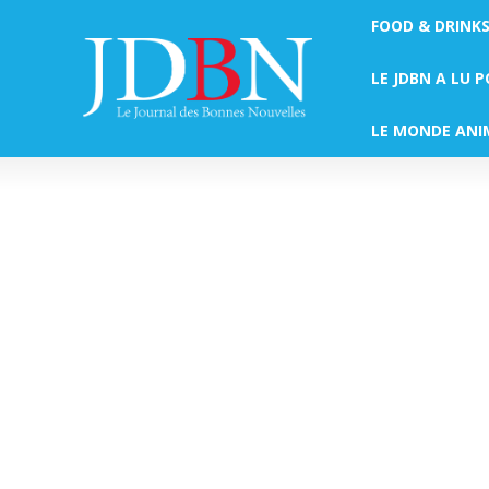
FOOD & DRINK
LE JDBN A LU 
LE MONDE ANI