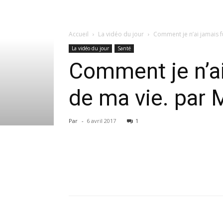
Accueil
La vidéo du jour
Comment je n’ai jamais f
La vidéo du jour
Santé
Comment je n’ai
de ma vie. par 
Par
-
6 avril 2017
1