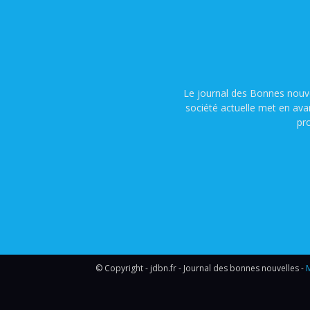
Le journal des Bonnes nouve
société actuelle met en ava
pr
© Copyright - jdbn.fr - Journal des bonnes nouvelles -
M