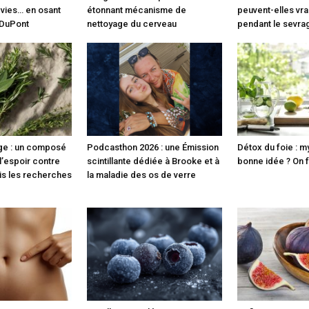
 vies… en osant
étonnant mécanisme de
peuvent-elles vra
 DuPont
nettoyage du cerveau
pendant le sevra
ge : un composé
Podcasthon 2026 : une Émission
Détox du foie : m
 l’espoir contre
scintillante dédiée à Brooke et à
bonne idée ? On fa
s les recherches
la maladie des os de verre