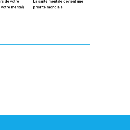
rs de votre
La santé mentale devient une
 votre mental)
priorité mondiale