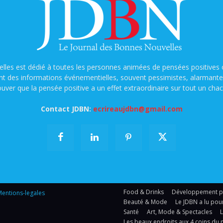
lles est dédié à toutes les personnes animées de pensées positives o
nt des informations événementielles, souvent pessimistes, alarmantes e
ouver que la pensée positive a un effet extraordinaire sur tout un chac
Contact JDBN:
ecrireaujdbn@gmail.com
Food & Drinks
Développement per
entions-legales
Beauté & Mode
Le JDBN a lu pou
Santé
Art, Mode & Spectacles
Les beaux endroits aux 4 coins du