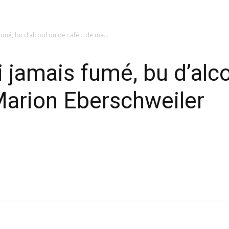
umé, bu d’alcool ou de café… de ma...
 jamais fumé, bu d’alc
Marion Eberschweiler