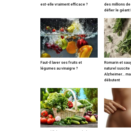
est-elle vraiment efficace ?
des millions de
défier le géant
Faut-il laver ses fruits et
Romarin et sau
légumes au vinaigre ?
naturel suscite
Alzheimer… mai
débutent