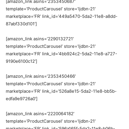
[amazon_link asins=’2353450687′
template=’ProductCarousel’ store=’ljdbn-21′
marketplace=’FR’ link_id=’449a5470-5da2-11e8-a8dd-
87abf330d101′]
[amazon_link asins=’2290132721′
template=’ProductCarousel’ store=’ljdbn-21′
marketplace=’FR’ link_id=’4bb924c2-5da2-11e8-a727-
9190e6100c12′]
[amazon_link asins=’2353450466′
template=’ProductCarousel’ store=’ljdbn-21′
marketplace=’FR’ link_id=’526a8e15-5da2-11e8-bb5b-
edfa9e9726a0′]
[amazon_link asins=’2220064182′
template=’ProductCarousel’ store=’ljdbn-21′
marketplace=’FR’ link_id=’596a165f-5da2-11e8-b06b-