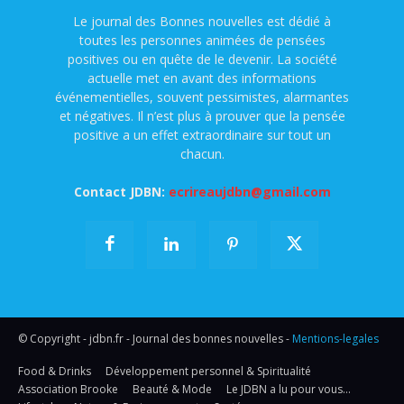
Le journal des Bonnes nouvelles est dédié à
toutes les personnes animées de pensées
positives ou en quête de le devenir. La société
actuelle met en avant des informations
événementielles, souvent pessimistes, alarmantes
et négatives. Il n’est plus à prouver que la pensée
positive a un effet extraordinaire sur tout un
chacun.
Contact JDBN:
ecrireaujdbn@gmail.com
© Copyright - jdbn.fr - Journal des bonnes nouvelles -
Mentions-legales
Food & Drinks
Développement personnel & Spiritualité
Association Brooke
Beauté & Mode
Le JDBN a lu pour vous…