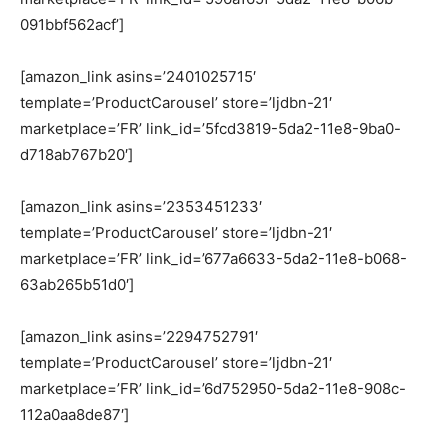
091bbf562acf’]
[amazon_link asins=’2401025715′
template=’ProductCarousel’ store=’ljdbn-21′
marketplace=’FR’ link_id=’5fcd3819-5da2-11e8-9ba0-
d718ab767b20′]
[amazon_link asins=’2353451233′
template=’ProductCarousel’ store=’ljdbn-21′
marketplace=’FR’ link_id=’677a6633-5da2-11e8-b068-
63ab265b51d0′]
[amazon_link asins=’2294752791′
template=’ProductCarousel’ store=’ljdbn-21′
marketplace=’FR’ link_id=’6d752950-5da2-11e8-908c-
112a0aa8de87′]