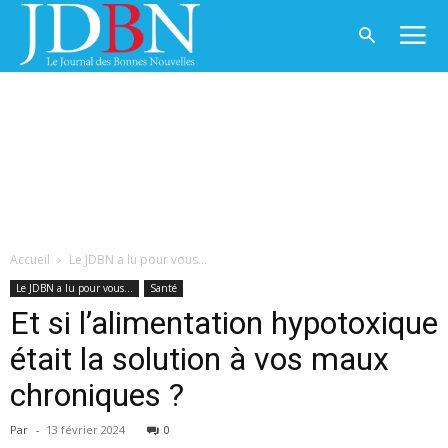
Accueil
Le JDBN a lu pour vous...
Le JDBN a lu pour vous...
Santé
Et si l’alimentation hypotoxique
était la solution à vos maux
chroniques ?
Par
-
13 février 2024
0