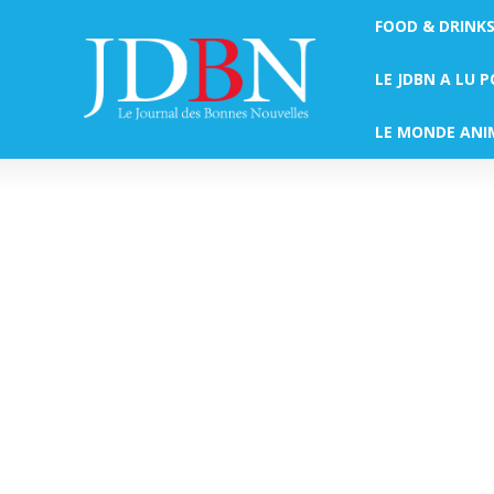
FOOD & DRINK
LE JDBN A LU 
LE MONDE ANI