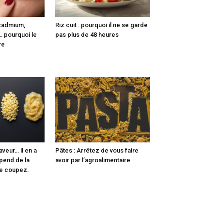
 cadmium,
Riz cuit : pourquoi il ne se garde
… pourquoi le
pas plus de 48 heures
re
aveur… il en a
Pâtes : Arrêtez de vous faire
épend de la
avoir par l’agroalimentaire
le coupez.