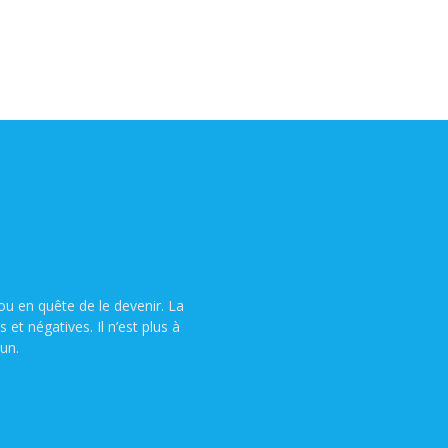
u en quête de le devenir. La
t négatives. Il n’est plus à
un.