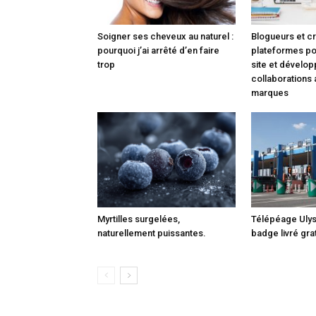
Soigner ses cheveux au naturel :
Blogueurs et cr
pourquoi j’ai arrêté d’en faire
plateformes pou
trop
site et dévelo
collaborations
marques
Myrtilles surgelées,
Télépéage Ulys 
naturellement puissantes.
badge livré gra