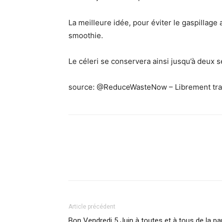
La meilleure idée, pour éviter le gaspillage
smoothie.
Le céleri se conservera ainsi jusqu’à deux s
source: @ReduceWasteNow – Librement trad
Facebook
X
Pinterest
What
Article précédent
Bon Vendredi 5 Juin à toutes et à tous de la p