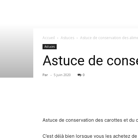
Accueil
Astuces
Astuce de conservation des alim
Astuces
Astuce de conse
Par
-
5 juin 2020
0
Astuce de conservation des carottes et du c
C’est déjà bien lorsque vous les achetez de