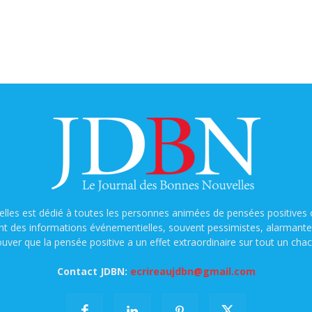
lles est dédié à toutes les personnes animées de pensées positives o
nt des informations événementielles, souvent pessimistes, alarmantes e
ouver que la pensée positive a un effet extraordinaire sur tout un chac
Contact JDBN:
ecrireaujdbn@gmail.com