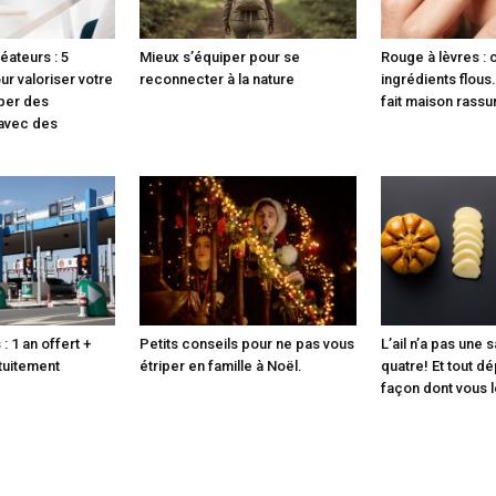
éateurs : 5
Mieux s’équiper pour se
Rouge à lèvres :
r valoriser votre
reconnecter à la nature
ingrédients flous
pper des
fait maison rassu
 avec des
: 1 an offert +
Petits conseils pour ne pas vous
L’ail n’a pas une s
tuitement
étriper en famille à Noël.
quatre! Et tout d
façon dont vous 