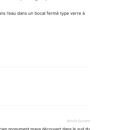
dans l’eau dans un bocal fermé type verre à
Article Suivant
ancien monument maya découvert dans le sud du