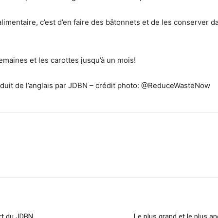
 alimentaire, c’est d’en faire des bâtonnets et de les conserver 
emaines et les carottes jusqu’à un mois!
uit de l’anglais par JDBN – crédit photo: @ReduceWasteNow
sApp
Linkedin
art du JDBN
Le plus grand et le plus 