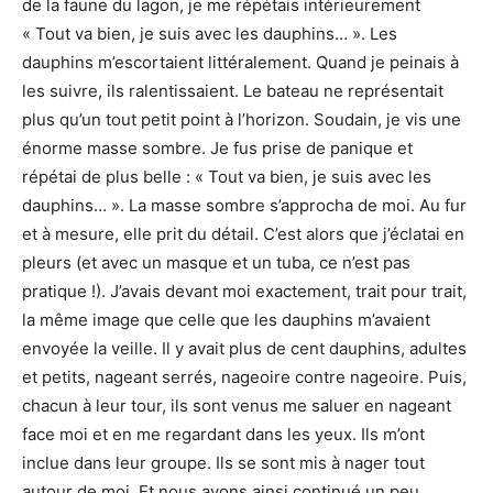
de la faune du lagon, je me répétais intérieurement
« Tout va bien, je suis avec les dauphins… ». Les
dauphins m’escortaient littéralement. Quand je peinais à
les suivre, ils ralentissaient. Le bateau ne représentait
plus qu’un tout petit point à l’horizon. Soudain, je vis une
énorme masse sombre. Je fus prise de panique et
répétai de plus belle : « Tout va bien, je suis avec les
dauphins… ». La masse sombre s’approcha de moi. Au fur
et à mesure, elle prit du détail. C’est alors que j’éclatai en
pleurs (et avec un masque et un tuba, ce n’est pas
pratique !). J’avais devant moi exactement, trait pour trait,
la même image que celle que les dauphins m’avaient
envoyée la veille. Il y avait plus de cent dauphins, adultes
et petits, nageant serrés, nageoire contre nageoire. Puis,
chacun à leur tour, ils sont venus me saluer en nageant
face moi et en me regardant dans les yeux. Ils m’ont
inclue dans leur groupe. Ils se sont mis à nager tout
autour de moi. Et nous avons ainsi continué un peu