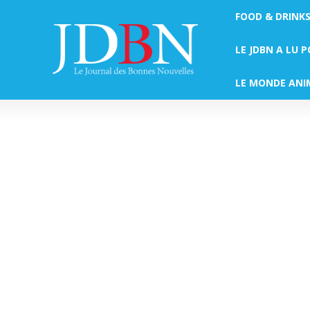
FOOD & DRINK
LE JDBN A LU 
LE MONDE ANI