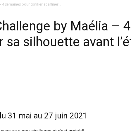
 semaines pour tonifier et affiner...
allenge by Maélia – 4
er sa silhouette avant l
du 31 mai au 27 juin 2021
vec un super challenge et c’est gratuit!!