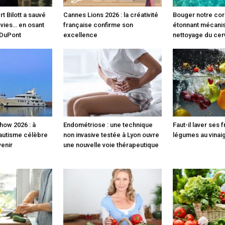
 Bilott a sauvé
Cannes Lions 2026 : la créativité
Bouger notre cor
 vies… en osant
française confirme son
étonnant mécani
 DuPont
excellence
nettoyage du cer
how 2026 : à
Endométriose : une technique
Faut-il laver ses f
nautisme célèbre
non invasive testée à Lyon ouvre
légumes au vinaig
venir
une nouvelle voie thérapeutique