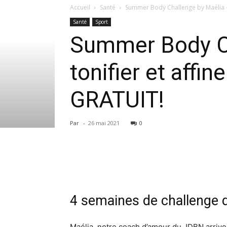
Accueil
Santé
Summer Body Challenge by Maélia – 4
Santé
Sport
Summer Body Ch
tonifier et affin
GRATUIT!
Par
-
26 mai 2021
0
4 semaines de challenge 
Maélia, notre coach d’amour du JDBN arrive a