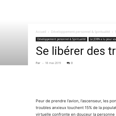
Accueil
Développement personnel & Spiritualité
Développement personnel & Spiritualité
Le JDBN a lu pour vou
Se libérer des tr
Par
-
18 mai 2019
0
Peur de prendre l’avion, l’ascenseur, les p
troubles anxieux touchent 15% de la populati
virtuelle confronte en douceur la personne 