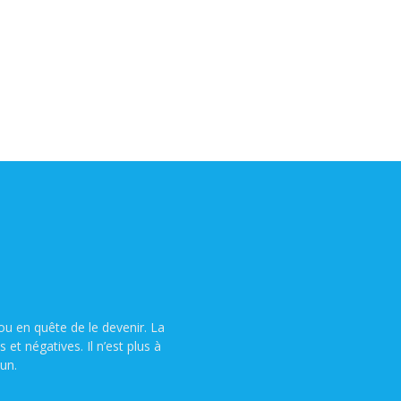
u en quête de le devenir. La
t négatives. Il n’est plus à
un.