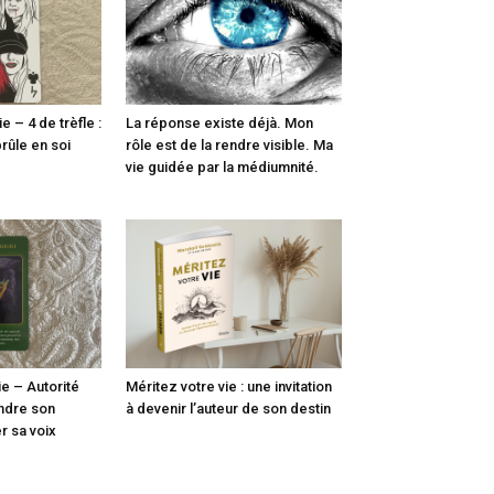
 – 4 de trèfle :
La réponse existe déjà. Mon
rûle en soi
rôle est de la rendre visible. Ma
e
vie guidée par la médiumnité.
e – Autorité
Méritez votre vie : une invitation
endre son
à devenir l’auteur de son destin
r sa voix