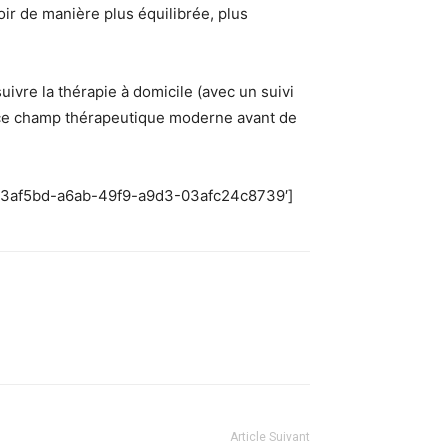
oir de manière plus équilibrée, plus
ivre la thérapie à domicile (avec un suivi
r ce champ thérapeutique moderne avant de
=’cd3af5bd-a6ab-49f9-a9d3-03afc24c8739′]
Article Suivant