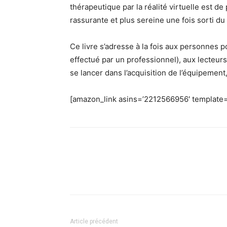
thérapeutique par la réalité virtuelle est d
rassurante et plus sereine une fois sorti 
Ce livre s’adresse à la fois aux personnes p
effectué par un professionnel), aux lecteu
se lancer dans l’acquisition de l’équipement
[amazon_link asins=’2212566956′ template=
Facebook
X
Pinterest
What
Article précédent