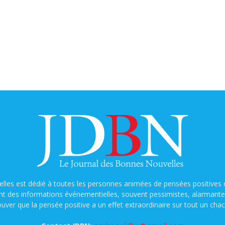
lles est dédié à toutes les personnes animées de pensées positives o
nt des informations événementielles, souvent pessimistes, alarmantes e
ouver que la pensée positive a un effet extraordinaire sur tout un chac