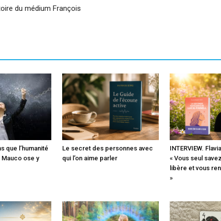
atoire du médium François
s que l’humanité
Le secret des personnes avec
INTERVIEW. Flavia
 Mauco ose y
qui l’on aime parler
« Vous seul savez
libère et vous re
»