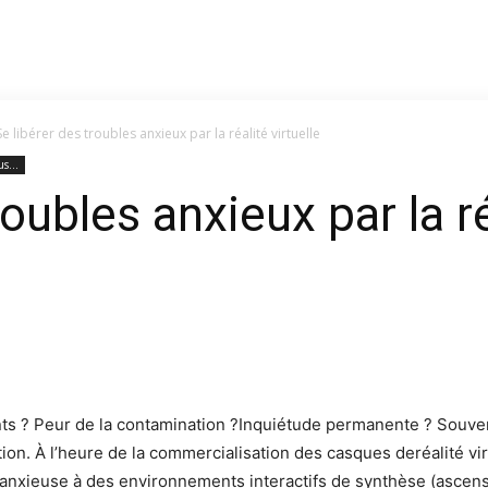
Se libérer des troubles anxieux par la réalité virtuelle
s...
oubles anxieux par la ré
onts ? Peur de la contamination ?Inquiétude permanente ? Souvent
on. À l’heure de la commercialisation des casques deréalité virtu
anxieuse à des environnements interactifs de synthèse (ascenseur