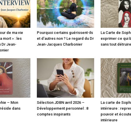
jour de ma vie
Pourquoi certains guérissent-ils
La Carte de Sophie
 mort » : les
et d’autres non ? Le regard du Dr
exprimer ce qui b
 Dr Jean-
Jean-Jacques Charbonier
sans tout détruir
onier
phie – Mon
Sélection JDBN avril 2026 –
La carte de Sophi
 réside dans
Développement personnel : 8
intérieure : repr
comptes inspirants
pouvoir et écoute
intérieure