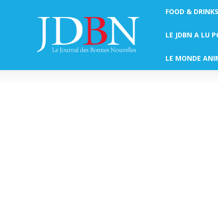
FOOD & DRINK
LE JDBN A LU 
LE MONDE ANI