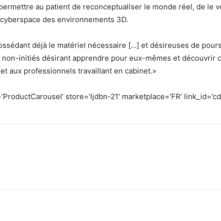
e permettre au patient de reconceptualiser le monde réel, de le v
du cyberspace des environnements 3D.
ossédant déjà le matériel nécessaire […] et désireuses de poursu
rs non-initiés désirant apprendre pour eux-mêmes et découvri
,et aux professionnels travaillant en cabinet.»
’ProductCarousel’ store=’ljdbn-21′ marketplace=’FR’ link_id
sApp
Linkedin