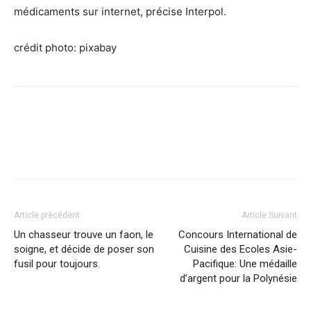
médicaments sur internet, précise Interpol.
crédit photo: pixabay
Facebook
X
Pinterest
WhatsApp
Linkedi
Article précédent
Article Suivant
Un chasseur trouve un faon, le
Concours International de
soigne, et décide de poser son
Cuisine des Ecoles Asie-
fusil pour toujours.
Pacifique: Une médaille
d’argent pour la Polynésie