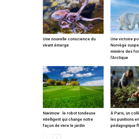
Une nouvelle conscience du
Une victoire po
vivant émerge
Norvège suspen
minière des fo
l’Arctique
Navimow : le robot tondeuse
À Paris, un col
intelligent qui change notre
les punitions e
façon de vivre le jardin
pédagogique fl