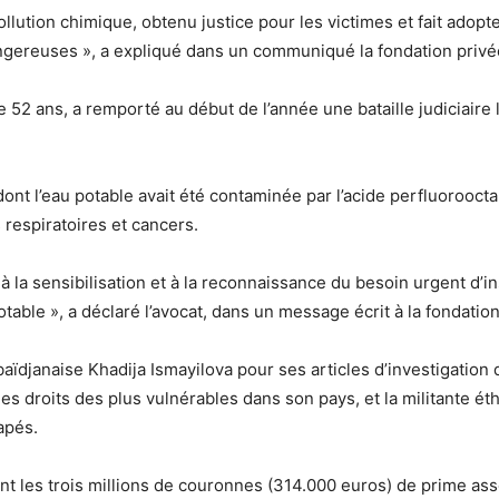
ollution chimique, obtenu justice pour les victimes et fait adop
ngereuses », a expliqué dans un communiqué la fondation privé
e 52 ans, a remporté au début de l’année une bataille judiciaire
ont l’eau potable avait été contaminée par l’acide perfluorooct
s respiratoires et cancers.
 à la sensibilisation et à la reconnaissance du besoin urgent d’
able », a déclaré l’avocat, dans un message écrit à la fondation
aïdjanaise Khadija Ismayilova pour ses articles d’investigation
 les droits des plus vulnérables dans son pays, et la militante
apés.
nt les trois millions de couronnes (314.000 euros) de prime ass