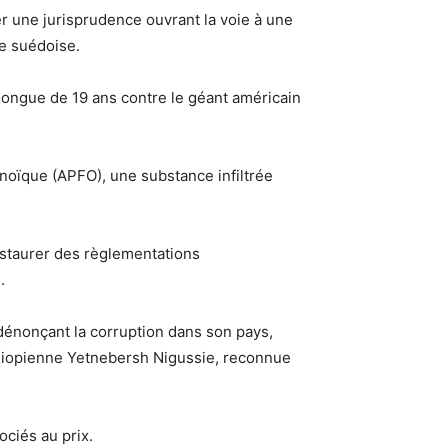
ter une jurisprudence ouvrant la voie à une
e suédoise.
 longue de 19 ans contre le géant américain
anoïque (APFO), une substance infiltrée
instaurer des règlementations
.
 dénonçant la corruption dans son pays,
 éthiopienne Yetnebersh Nigussie, reconnue
ociés au prix.