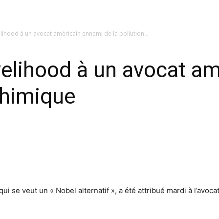
velihood à un avocat américain ennemi de la pollution...
ivelihood à un avocat a
chimique
ui se veut un « Nobel alternatif », a été attribué mardi à l’avoc