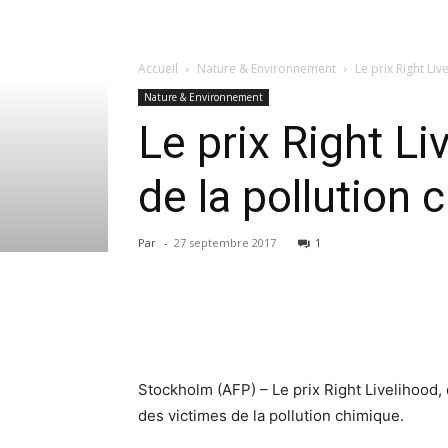
Accueil
Nature & Environnement
Le prix Right Li
Nature & Environnement
Le prix Right L
de la pollution 
Par
-
27 septembre 2017
1
Stockholm (AFP) – Le prix Right Livelihood, q
des victimes de la pollution chimique.