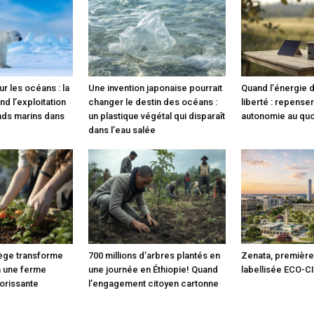
ur les océans : la
Une invention japonaise pourrait
Quand l’énergie 
d l’exploitation
changer le destin des océans :
liberté : repense
nds marins dans
un plastique végétal qui disparaît
autonomie au quo
dans l’eau salée
lège transforme
700 millions d’arbres plantés en
Zenata, première 
n une ferme
une journée en Éthiopie! Quand
labellisée ECO-C
orissante
l’engagement citoyen cartonne