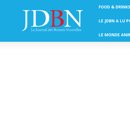
FOOD & DRINK
LE JDBN A LU 
LE MONDE ANI