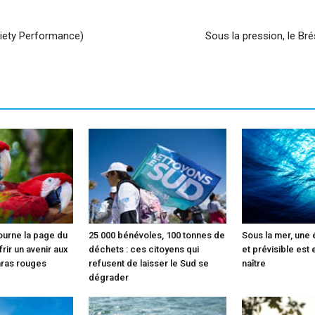
riety Performance)
Sous la pression, le Bré
ourne la page du
25 000 bénévoles, 100 tonnes de
Sous la mer, une
rir un avenir aux
déchets : ces citoyens qui
et prévisible est 
aras rouges
refusent de laisser le Sud se
naître
dégrader