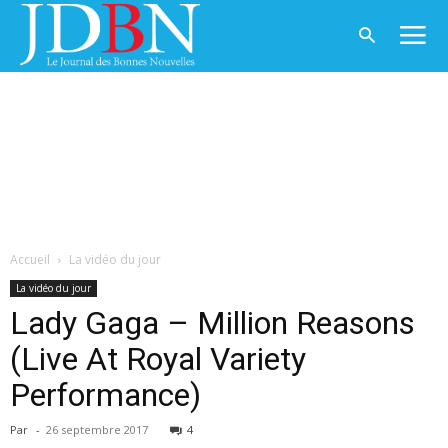
Accueil
La vidéo du jour
La vidéo du jour
Lady Gaga – Million Reasons
(Live At Royal Variety
Performance)
Par
-
26 septembre 2017
4