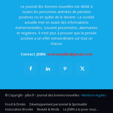
Le journal des Bonnes nouvelles est dédié à
toutes les personnes animées de pensées
positives ou en quête de le devenir. La société
actuelle met en avant des informations
événementielles, souvent pessimistes, alarmantes
et négatives. Il n’est plus à prouver que la pensée
positive a un effet extraordinaire sur tout un
chacun.
Contact JDBN:
ecrireaujdbn@gmail.com
© Copyright - jdbn.fr - Journal des bonnes nouvelles -
Mentions-legales
Food & Drinks
Développement personnel & Spiritualité
Association Brooke
Beauté & Mode
Le JDBN a lu pour vous…