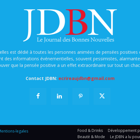
lles est dédié à toutes les personnes animées de pensées positives o
nt des informations événementielles, souvent pessimistes, alarmantes e
ouver que la pensée positive a un effet extraordinaire sur tout un chac
Contact JDBN:
ecrireaujdbn@gmail.com
Food & Drinks
Développement per
entions-legales
Beauté & Mode
Le JDBN a lu pou