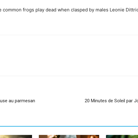
e common frogs play dead when clasped by males Leonie Dittri
sApp
Linkedin
meuse au parmesan
20 Minutes de Soleil par J