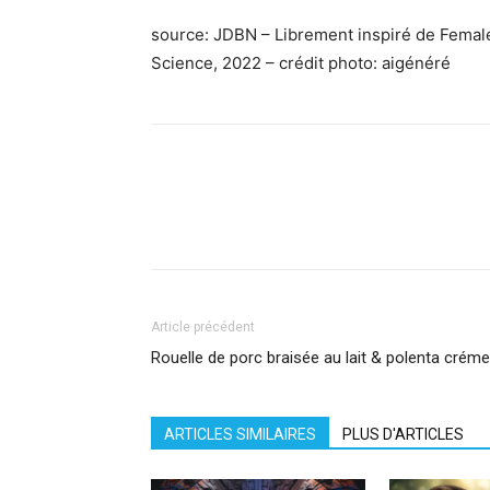
source: JDBN – Librement inspiré de Femal
Science, 2022 – crédit photo: aigénéré
Facebook
X
Pinterest
What
Article précédent
Rouelle de porc braisée au lait & polenta cré
ARTICLES SIMILAIRES
PLUS D'ARTICLES