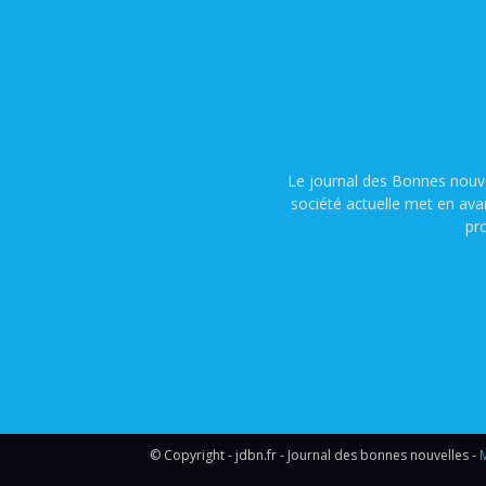
Le journal des Bonnes nouve
société actuelle met en ava
pr
© Copyright - jdbn.fr - Journal des bonnes nouvelles -
M