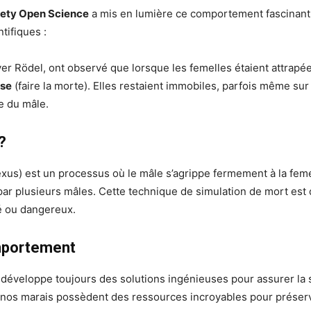
iety Open Science
a mis en lumière ce comportement fascinant
ntifiques :
er Rödel, ont observé que lorsque les femelles étaient attrapées
ose
(faire la morte). Elles restaient immobiles, parfois même su
e du mâle.
?
xus) est un processus où le mâle s’agrippe fermement à la femel
 par plusieurs mâles. Cette technique de simulation de mort es
é ou dangereux.
mportement
veloppe toujours des solutions ingénieuses pour assurer la sécu
 nos marais possèdent des ressources incroyables pour préserve