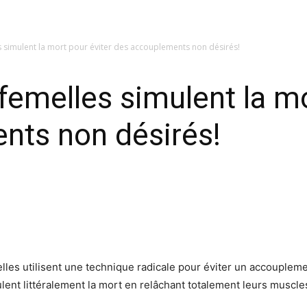
s simulent la mort pour éviter des accouplements non désirés!
femelles simulent la mo
nts non désirés!
lles utilisent une technique radicale pour éviter un accoupleme
ent littéralement la mort en relâchant totalement leurs muscles 