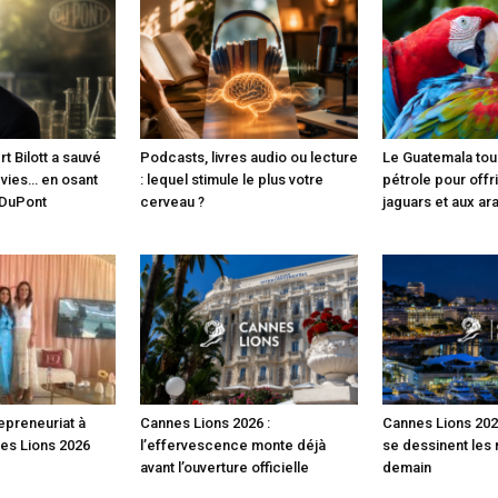
 Bilott a sauvé
Podcasts, livres audio ou lecture
Le Guatemala tou
 vies… en osant
: lequel stimule le plus votre
pétrole pour offri
 DuPont
cerveau ?
jaguars et aux ar
epreneuriat à
Cannes Lions 2026 :
Cannes Lions 2026
nes Lions 2026
l’effervescence monte déjà
se dessinent les
avant l’ouverture officielle
demain