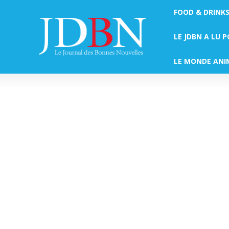
FOOD & DRINK
LE JDBN A LU 
LE MONDE ANI