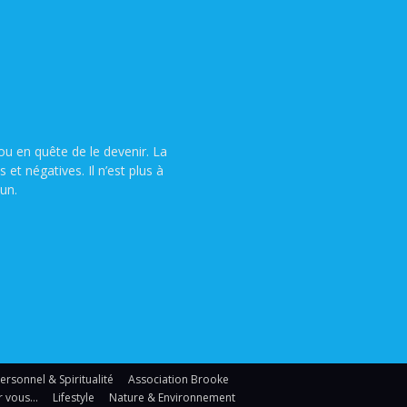
u en quête de le devenir. La
t négatives. Il n’est plus à
un.
sonnel & Spiritualité
Association Brooke
r vous…
Lifestyle
Nature & Environnement