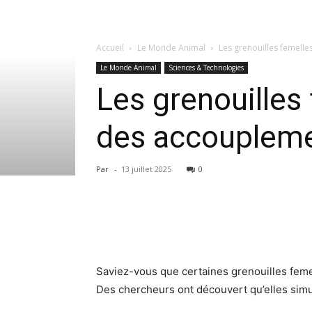
Accueil
Le Monde Animal
Les grenouilles femelle
Le Monde Animal
Sciences & Technologies
Les grenouilles 
des accoupleme
Par
-
13 juillet 2025
0
Saviez-vous que certaines grenouilles feme
Des chercheurs ont découvert qu’elles simul