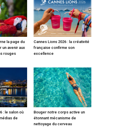
rne la page du
Cannes Lions 2026 : la créativité
r un avenir aux
française confirme son
as rouges
excellence
 : le salon où
Bouger notre corps active un
 médias de
étonnant mécanisme de
nettoyage du cerveau