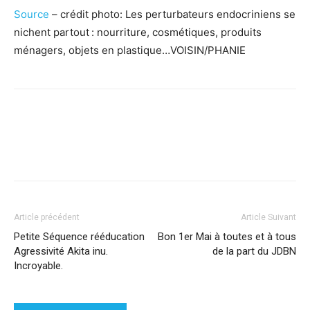
Source
– crédit photo: Les perturbateurs endocriniens se
nichent partout : nourriture, cosmétiques, produits
ménagers, objets en plastique…
VOISIN/PHANIE
Facebook
X
Pinterest
WhatsApp
Linkedi
Article précédent
Article Suivant
Petite Séquence rééducation
Bon 1er Mai à toutes et à tous
Agressivité Akita inu.
de la part du JDBN
Incroyable.